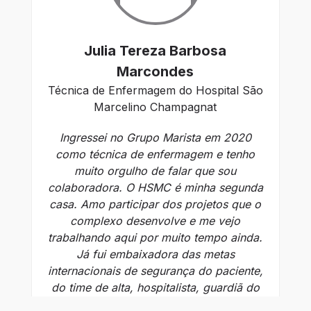
Julia Tereza Barbosa
An
Marcondes
Técnica de Enfermagem do Hospital São
Marcelino Champagnat
Es
Ingressei no Grupo Marista em 2020
como técnica de enfermagem e tenho
q
muito orgulho de falar que sou
Ao
colaboradora. O HSMC é minha segunda
u
casa. Amo participar dos projetos que o
on
complexo desenvolve e me vejo
da
trabalhando aqui por muito tempo ainda.
Já fui embaixadora das metas
re
internacionais de segurança do paciente,
do time de alta, hospitalista, guardiã do
projeto SERVIR e agora governanta na